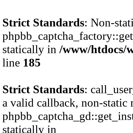
Strict Standards
: Non-sta
phpbb_captcha_factory::get_
statically in
/www/htdocs/w
line
185
Strict Standards
: call_use
a valid callback, non-static
phpbb_captcha_gd::get_inst
statically in