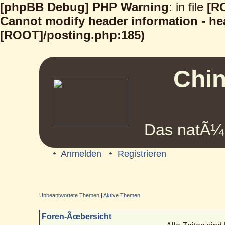
[phpBB Debug] PHP Warning
: in file
[R
Cannot modify header information - hea
[ROOT]/posting.php:185)
Chin
Das natÃ¼r
Anmelden
Registrieren
Unbeantwortete Themen
|
Aktive Themen
Foren-Ãœbersicht