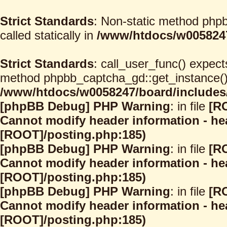
Strict Standards
: Non-static method phpb
called statically in
/www/htdocs/w0058247
Strict Standards
: call_user_func() expect
method phpbb_captcha_gd::get_instance() s
/www/htdocs/w0058247/board/includes/
[phpBB Debug] PHP Warning
: in file
[R
Cannot modify header information - hea
[ROOT]/posting.php:185)
[phpBB Debug] PHP Warning
: in file
[R
Cannot modify header information - hea
[ROOT]/posting.php:185)
[phpBB Debug] PHP Warning
: in file
[R
Cannot modify header information - hea
[ROOT]/posting.php:185)