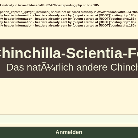
statically in
/www/htdocs/w0058247/board/posting.php
on line
185
d phpbb_captcha_gd::get_instance() should not be called statically in
/www/htdocs/w0058247/boa
y header information - headers already sent by (output started at [ROOT]/posting.php:185)
y header information - headers already sent by (output started at [ROOT]/posting.php:185)
y header information - headers already sent by (output started at [ROOT]/posting.php:185)
y header information - headers already sent by (output started at [ROOT]/posting.php:185)
hinchilla-Scientia-
Das natÃ¼rlich andere Chinch
Anmelden