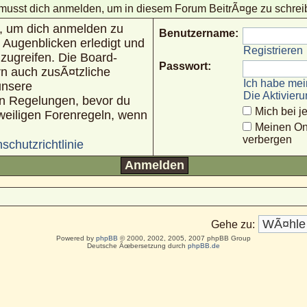
musst dich anmelden, um in diesem Forum BeitrÃ¤ge zu schrei
n, um dich anmelden zu
Benutzername:
 Augenblicken erledigt und
Registrieren
uzugreifen. Die Board-
Passwort:
rn auch zusÃ¤tzliche
Ich habe mei
unsere
Die Aktivier
n Regelungen, bevor du
Mich bei 
jeweiligen Forenregeln, wenn
Meinen On
verbergen
schutzrichtlinie
Gehe zu:
Powered by
phpBB
© 2000, 2002, 2005, 2007 phpBB Group
Deutsche Ãœbersetzung durch
phpBB.de