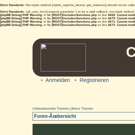
Strict Standards
: Non-static method phpbb_captcha_factory::get_instance() should not be called 
Strict Standards
: call_user_func() expects parameter 1 to be a valid callback, non-static metho
[phpBB Debug] PHP Warning
: in file
[ROOT]/includes/functions.php
on line
4668
:
Cannot modif
[phpBB Debug] PHP Warning
: in file
[ROOT]/includes/functions.php
on line
4670
:
Cannot modif
[phpBB Debug] PHP Warning
: in file
[ROOT]/includes/functions.php
on line
4671
:
Cannot modif
[phpBB Debug] PHP Warning
: in file
[ROOT]/includes/functions.php
on line
4672
:
Cannot modif
C
Anmelden
Registrieren
Unbeantwortete Themen
|
Aktive Themen
Foren-Ãœbersicht