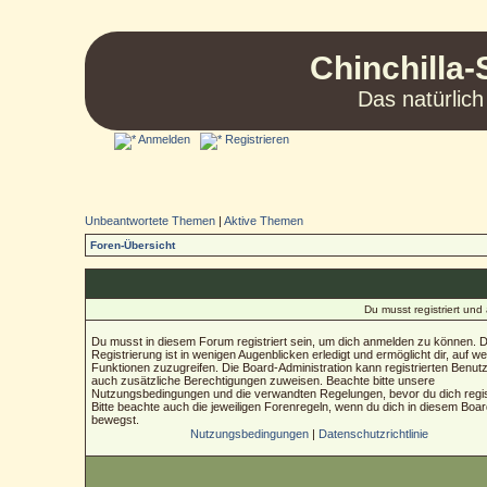
Chinchilla-
Das natürlich
Anmelden
Registrieren
Unbeantwortete Themen
|
Aktive Themen
Foren-Übersicht
Du musst registriert un
Du musst in diesem Forum registriert sein, um dich anmelden zu können. D
Registrierung ist in wenigen Augenblicken erledigt und ermöglicht dir, auf we
Funktionen zuzugreifen. Die Board-Administration kann registrierten Benut
auch zusätzliche Berechtigungen zuweisen. Beachte bitte unsere
Nutzungsbedingungen und die verwandten Regelungen, bevor du dich regist
Bitte beachte auch die jeweiligen Forenregeln, wenn du dich in diesem Boa
bewegst.
Nutzungsbedingungen
|
Datenschutzrichtlinie