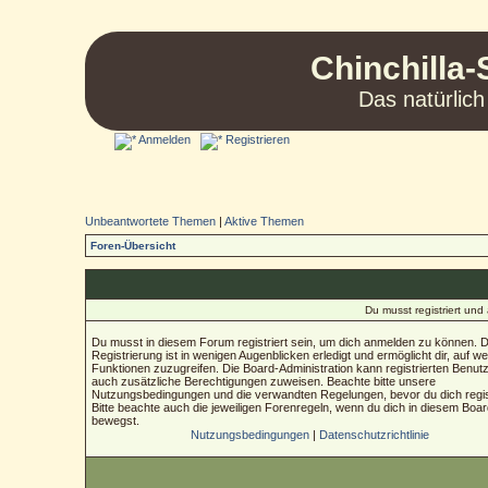
Chinchilla-
Das natürlich
Anmelden
Registrieren
Unbeantwortete Themen
|
Aktive Themen
Foren-Übersicht
Du musst registriert un
Du musst in diesem Forum registriert sein, um dich anmelden zu können. D
Registrierung ist in wenigen Augenblicken erledigt und ermöglicht dir, auf we
Funktionen zuzugreifen. Die Board-Administration kann registrierten Benut
auch zusätzliche Berechtigungen zuweisen. Beachte bitte unsere
Nutzungsbedingungen und die verwandten Regelungen, bevor du dich regist
Bitte beachte auch die jeweiligen Forenregeln, wenn du dich in diesem Boa
bewegst.
Nutzungsbedingungen
|
Datenschutzrichtlinie