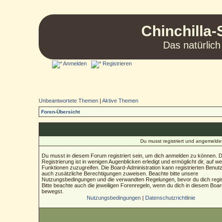
Chinchilla-
Das natürlich
Anmelden
Registrieren
Unbeantwortete Themen
|
Aktive Themen
Foren-Übersicht
Du musst registriert und angemelde
Du musst in diesem Forum registriert sein, um dich anmelden zu können. D
Registrierung ist in wenigen Augenblicken erledigt und ermöglicht dir, auf we
Funktionen zuzugreifen. Die Board-Administration kann registrierten Benut
auch zusätzliche Berechtigungen zuweisen. Beachte bitte unsere
Nutzungsbedingungen und die verwandten Regelungen, bevor du dich regist
Bitte beachte auch die jeweiligen Forenregeln, wenn du dich in diesem Boa
bewegst.
Nutzungsbedingungen
|
Datenschutzrichtlinie