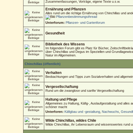
Zusammenfassungen, Vorträge, eigene Texte u.s.w.
Ernährung und Pflanzen
Alles rund um die richtige Ernährung von Chinchillas und an
Pflanzenbestimmungsthread
Unterforum:
Pflanzen- und Gartenforum
Gesundheit
Bibliothek des Wissens
Im folgenden Forum gibt es Platz für Bücher, Zeitschriftbeitr
über Chinchillas und Degus im Speziellen und Grundlagewisse
Natur im Allgemeinen.
Chinchillas (öffentlich)
Verhalten
Beobachtungen und Tipps zum Sozialverhalten und allgemein
Vergesellschaftung
Rund um die zwanglose und sanfte Vergesellschaftung
Haltung und Pflege
Allgemeines zu Haltung, Käfig-, Auslaufgestaltung und alles
schöner macht
Unterforen:
Käfigbau und -gestaltung
,
Nachwuchs
,
Gesundh
Wilde Chinchillas, wildes Chile
Wilde Chinchillas, ihr Lebensraum und wissenswertes rund 