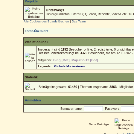
Projekte
Unterwegs
Hintergrundinfos, Literatur, Quellen, Berichte, Videos etc. zu 
Alle Cookies des Boards löschen
|
Das Team
Foren-Übersicht
Wer ist online?
Insgesamt sind
1192
Besucher online: 2 registrierte, 0 unsichtba
Der Besucherrekord liegt bei
3375
Besuchern, die am 12.10.2025, 1
Mitglieder:
Bing [Bot]
,
Majestic-12 [Bot]
Legende ::
Globale Moderatoren
Statistik
Beiträge insgesamt:
61480
| Themen insgesamt:
3863
| Mitgliede
Anmelden
Benutzername:
Passwort:
Neue Beiträge