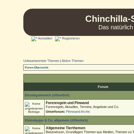
Chinchilla-
Das natürlich
Anmelden
Registrieren
Unbeantwortete Themen
|
Aktive Themen
Foren-Übersicht
Forum
Einstiegsbereich (öffentlich)
Forenregeln und Pinwand
Forenregeln, Aktuelles, Termine, Angebote und Co.
Unterforum:
Pinnwand Archiv
Kleinsäuger & Co. allgemein (öffentlich)
Allgemeine Tierthemen
Basiswissen, Grundlagen Themen aus Medien, Themen zu Tie