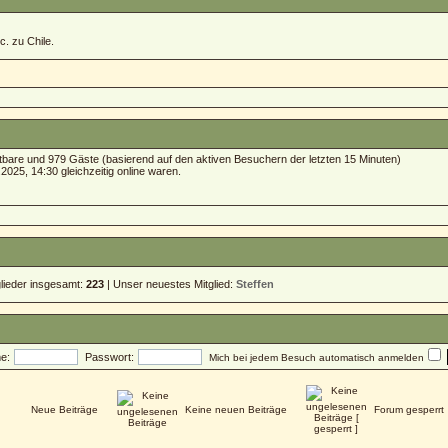
c. zu Chile.
chtbare und 979 Gäste (basierend auf den aktiven Besuchern der letzten 15 Minuten)
025, 14:30 gleichzeitig online waren.
glieder insgesamt:
223
| Unser neuestes Mitglied:
Steffen
e:
Passwort:
Mich bei jedem Besuch automatisch anmelden
Neue Beiträge
Keine neuen Beiträge
Forum gesperrt