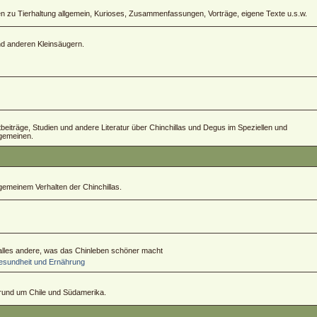
zu Tierhaltung allgemein, Kurioses, Zusammenfassungen, Vorträge, eigene Texte u.s.w.
und anderen Kleinsäugern.
ftbeiträge, Studien und andere Literatur über Chinchillas und Degus im Speziellen und
lgemeinen.
emeinem Verhalten der Chinchillas.
 alles andere, was das Chinleben schöner macht
sundheit und Ernährung
 rund um Chile und Südamerika.