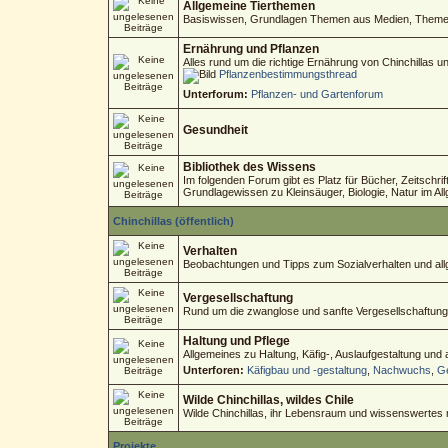
Allgemeine Tierthemen
Basiswissen, Grundlagen Themen aus Medien, Themen 
Ernährung und Pflanzen
Alles rund um die richtige Ernährung von Chinchillas 
Pflanzenbestimmungsthread
Unterforum:
Pflanzen- und Gartenforum
Gesundheit
Bibliothek des Wissens
Im folgenden Forum gibt es Platz für Bücher, Zeitschri
Grundlagewissen zu Kleinsäuger, Biologie, Natur im Al
Chinchillas (öffentlich)
Verhalten
Beobachtungen und Tipps zum Sozialverhalten und allg
Vergesellschaftung
Rund um die zwanglose und sanfte Vergesellschaftung
Haltung und Pflege
Allgemeines zu Haltung, Käfig-, Auslaufgestaltung und
Unterforen:
Käfigbau und -gestaltung
,
Nachwuchs
,
Ge
Wilde Chinchillas, wildes Chile
Wilde Chinchillas, ihr Lebensraum und wissenswertes
Projekte