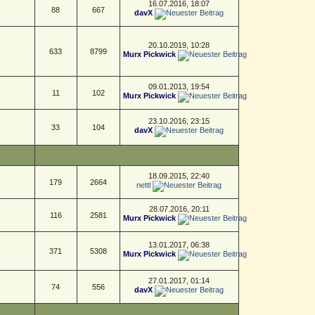
16.07.2016, 18:07
88
667
davX
20.10.2019, 10:28
633
8799
Murx Pickwick
09.01.2013, 19:54
11
102
Murx Pickwick
23.10.2016, 23:15
33
104
davX
18.09.2015, 22:40
179
2664
nettl
28.07.2016, 20:11
116
2581
Murx Pickwick
13.01.2017, 06:38
371
5308
Murx Pickwick
27.01.2017, 01:14
74
556
davX