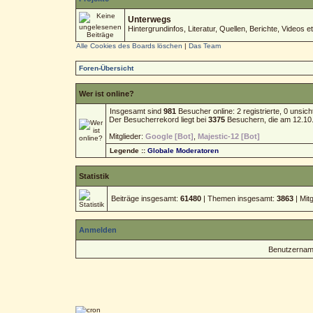
Unterwegs
Hintergrundinfos, Literatur, Quellen, Berichte, Videos et
Alle Cookies des Boards löschen
|
Das Team
Foren-Übersicht
Wer ist online?
Insgesamt sind
981
Besucher online: 2 registrierte, 0 unsi
Der Besucherrekord liegt bei
3375
Besuchern, die am 12.10.2
Mitglieder:
Google [Bot]
,
Majestic-12 [Bot]
Legende ::
Globale Moderatoren
Statistik
Beiträge insgesamt:
61480
| Themen insgesamt:
3863
| Mit
Anmelden
Benutzernam