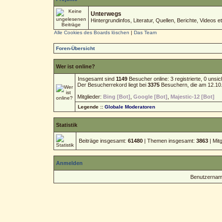
Unterwegs
Hintergrundinfos, Literatur, Quellen, Berichte, Videos et
Alle Cookies des Boards löschen
|
Das Team
Foren-Übersicht
Wer ist online?
Insgesamt sind
1149
Besucher online: 3 registrierte, 0 uns
Der Besucherrekord liegt bei
3375
Besuchern, die am 12.10.2
Mitglieder:
Bing [Bot]
,
Google [Bot]
,
Majestic-12 [Bot]
Legende ::
Globale Moderatoren
Statistik
Beiträge insgesamt:
61480
| Themen insgesamt:
3863
| Mit
Anmelden
Benutzernam