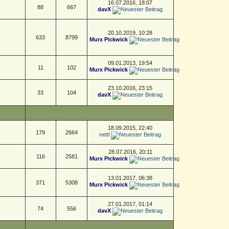
16.07.2016, 18:07
88
667
davX
20.10.2019, 10:28
633
8799
Murx Pickwick
09.01.2013, 19:54
11
102
Murx Pickwick
23.10.2016, 23:15
33
104
davX
18.09.2015, 22:40
179
2664
nettl
28.07.2016, 20:11
116
2581
Murx Pickwick
13.01.2017, 06:38
371
5308
Murx Pickwick
27.01.2017, 01:14
74
556
davX