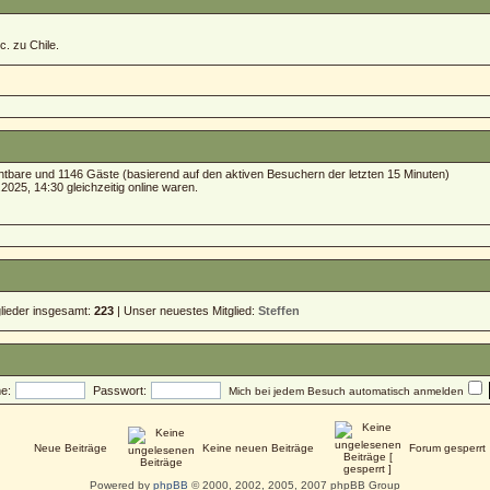
c. zu Chile.
ichtbare und 1146 Gäste (basierend auf den aktiven Besuchern der letzten 15 Minuten)
025, 14:30 gleichzeitig online waren.
glieder insgesamt:
223
| Unser neuestes Mitglied:
Steffen
e:
Passwort:
Mich bei jedem Besuch automatisch anmelden
Neue Beiträge
Keine neuen Beiträge
Forum gesperrt
Powered by
phpBB
© 2000, 2002, 2005, 2007 phpBB Group