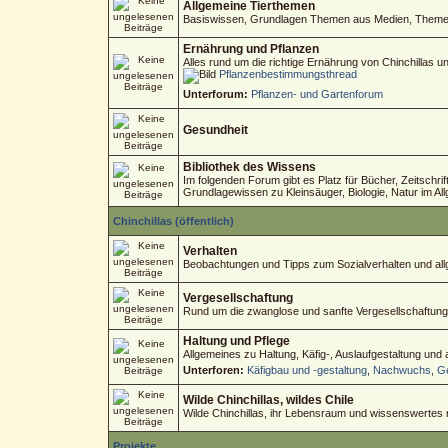
Allgemeine Tierthemen
Basiswissen, Grundlagen Themen aus Medien, Themen 
Ernährung und Pflanzen
Alles rund um die richtige Ernährung von Chinchillas 
Pflanzenbestimmungsthread
Unterforum:
Pflanzen- und Gartenforum
Gesundheit
Bibliothek des Wissens
Im folgenden Forum gibt es Platz für Bücher, Zeitschri
Grundlagewissen zu Kleinsäuger, Biologie, Natur im Al
Chinchillas (öffentlich)
Verhalten
Beobachtungen und Tipps zum Sozialverhalten und allg
Vergesellschaftung
Rund um die zwanglose und sanfte Vergesellschaftung
Haltung und Pflege
Allgemeines zu Haltung, Käfig-, Auslaufgestaltung und
Unterforen:
Käfigbau und -gestaltung
,
Nachwuchs
,
Ge
Wilde Chinchillas, wildes Chile
Wilde Chinchillas, ihr Lebensraum und wissenswertes
Projekte