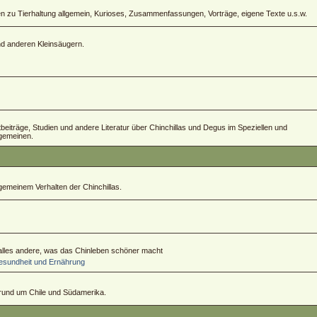
zu Tierhaltung allgemein, Kurioses, Zusammenfassungen, Vorträge, eigene Texte u.s.w.
und anderen Kleinsäugern.
ftbeiträge, Studien und andere Literatur über Chinchillas und Degus im Speziellen und
lgemeinen.
emeinem Verhalten der Chinchillas.
 alles andere, was das Chinleben schöner macht
sundheit und Ernährung
 rund um Chile und Südamerika.