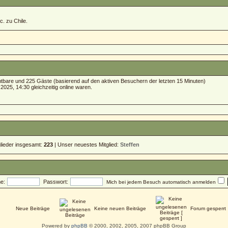
c. zu Chile.
ichtbare und 225 Gäste (basierend auf den aktiven Besuchern der letzten 15 Minuten)
025, 14:30 gleichzeitig online waren.
glieder insgesamt:
223
| Unser neuestes Mitglied:
Steffen
e:
Passwort:
Mich bei jedem Besuch automatisch anmelden
Neue Beiträge
Keine neuen Beiträge
Forum gesperrt
Powered by
phpBB
© 2000, 2002, 2005, 2007 phpBB Group