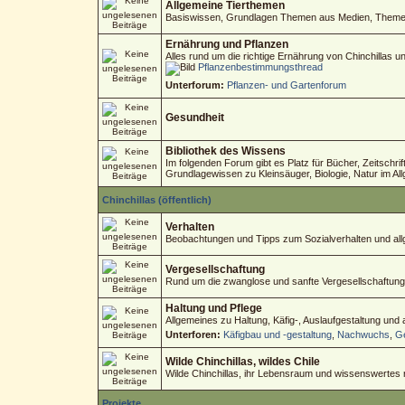
Allgemeine Tierthemen
Basiswissen, Grundlagen Themen aus Medien, Themen 
Ernährung und Pflanzen
Alles rund um die richtige Ernährung von Chinchillas 
Pflanzenbestimmungsthread
Unterforum:
Pflanzen- und Gartenforum
Gesundheit
Bibliothek des Wissens
Im folgenden Forum gibt es Platz für Bücher, Zeitschri
Grundlagewissen zu Kleinsäuger, Biologie, Natur im Al
Chinchillas (öffentlich)
Verhalten
Beobachtungen und Tipps zum Sozialverhalten und allg
Vergesellschaftung
Rund um die zwanglose und sanfte Vergesellschaftung
Haltung und Pflege
Allgemeines zu Haltung, Käfig-, Auslaufgestaltung und
Unterforen:
Käfigbau und -gestaltung
,
Nachwuchs
,
Ge
Wilde Chinchillas, wildes Chile
Wilde Chinchillas, ihr Lebensraum und wissenswertes
Projekte