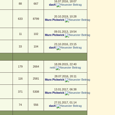
16.07.2016, 18:07
88
667
davX
20.10.2019, 10:28
633
8799
Murx Pickwick
09.01.2013, 19:54
11
102
Murx Pickwick
23.10.2016, 23:15
33
104
davX
18.09.2015, 22:40
179
2664
nettl
28.07.2016, 20:11
116
2581
Murx Pickwick
13.01.2017, 06:38
371
5308
Murx Pickwick
27.01.2017, 01:14
74
556
davX