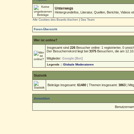
Unterwegs
Hintergrundinfos, Literatur, Quellen, Berichte, Videos et
Alle Cookies des Boards löschen
|
Das Team
Foren-Übersicht
Wer ist online?
Insgesamt sind
226
Besucher online: 1 registrierter, 0 uns
Der Besucherrekord liegt bei
3375
Besuchern, die am 12.10.2
Mitglieder:
Google [Bot]
Legende ::
Globale Moderatoren
Statistik
Beiträge insgesamt:
61480
| Themen insgesamt:
3863
| Mit
Anmelden
Benutzernam