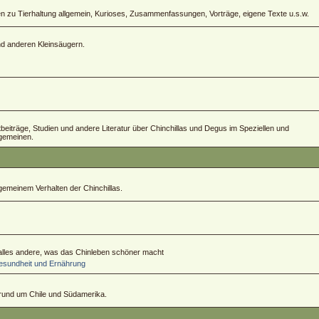
zu Tierhaltung allgemein, Kurioses, Zusammenfassungen, Vorträge, eigene Texte u.s.w.
und anderen Kleinsäugern.
ftbeiträge, Studien und andere Literatur über Chinchillas und Degus im Speziellen und
lgemeinen.
emeinem Verhalten der Chinchillas.
 alles andere, was das Chinleben schöner macht
sundheit und Ernährung
 rund um Chile und Südamerika.