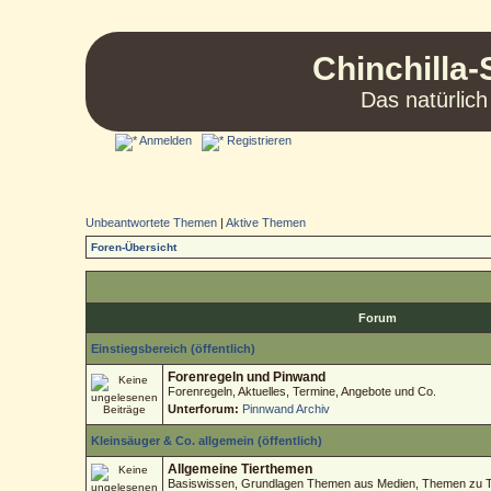
Chinchilla-
Das natürlich
Anmelden
Registrieren
Unbeantwortete Themen
|
Aktive Themen
Foren-Übersicht
Forum
Einstiegsbereich (öffentlich)
Forenregeln und Pinwand
Forenregeln, Aktuelles, Termine, Angebote und Co.
Unterforum:
Pinnwand Archiv
Kleinsäuger & Co. allgemein (öffentlich)
Allgemeine Tierthemen
Basiswissen, Grundlagen Themen aus Medien, Themen zu Tie