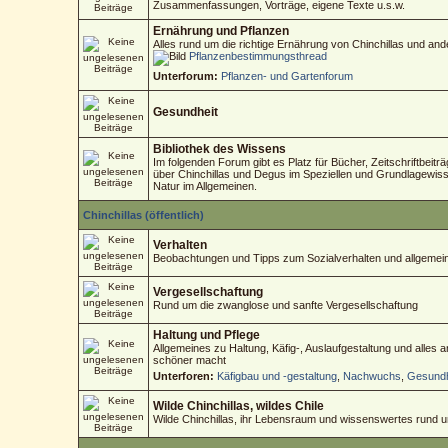
Zusammenfassungen, Vorträge, eigene Texte u.s.w.
Ernährung und Pflanzen
Alles rund um die richtige Ernährung von Chinchillas und an
Pflanzenbestimmungsthread
Unterforum:
Pflanzen- und Gartenforum
Gesundheit
Bibliothek des Wissens
Im folgenden Forum gibt es Platz für Bücher, Zeitschriftbeitr
über Chinchillas und Degus im Speziellen und Grundlagewisse
Natur im Allgemeinen.
Chinchillas (öffentlich)
Verhalten
Beobachtungen und Tipps zum Sozialverhalten und allgemein
Vergesellschaftung
Rund um die zwanglose und sanfte Vergesellschaftung
Haltung und Pflege
Allgemeines zu Haltung, Käfig-, Auslaufgestaltung und alles
schöner macht
Unterforen:
Käfigbau und -gestaltung
,
Nachwuchs
,
Gesundh
Wilde Chinchillas, wildes Chile
Wilde Chinchillas, ihr Lebensraum und wissenswertes rund 