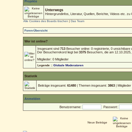
Projekte
Unterwegs
Hintergrundinfos, Literatur, Quellen, Berichte, Videos etc. zu 
Alle Cookies des Boards löschen
|
Das Team
Foren-Übersicht
Wer ist online?
Insgesamt sind
713
Besucher online: 0 registrierte, 0 unsichtbar
Der Besucherrekord liegt bei
3375
Besuchern, die am 12.10.2025, 1
Mitglieder: 0 Mitglieder
Legende ::
Globale Moderatoren
Statistik
Beiträge insgesamt:
61480
| Themen insgesamt:
3863
| Mitgliede
Anmelden
Benutzername:
Passwort:
Neue Beiträge