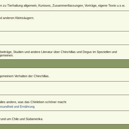
zu Tierhaltung allgemein, Kurioses, Zusammenfassungen, Vorträge, eigene Texte u.s.w.
und anderen Kleinsäugern.
ftbeiträge, Studien und andere Literatur über Chinchillas und Degus im Speziellen und
lgemeinen.
emeinem Verhalten der Chinchillas.
 alles andere, was das Chinleben schöner macht
sundheit und Ernährung
 rund um Chile und Südamerika.