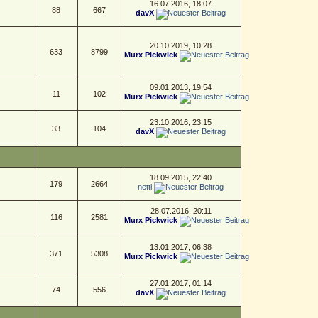
16.07.2016, 18:07
88
667
davX
20.10.2019, 10:28
633
8799
Murx Pickwick
09.01.2013, 19:54
11
102
Murx Pickwick
23.10.2016, 23:15
33
104
davX
18.09.2015, 22:40
179
2664
nettl
28.07.2016, 20:11
116
2581
Murx Pickwick
13.01.2017, 06:38
371
5308
Murx Pickwick
27.01.2017, 01:14
74
556
davX