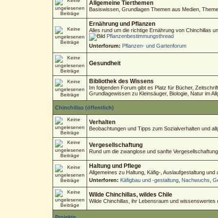
Allgemeine Tierthemen
Basiswissen, Grundlagen Themen aus Medien, Themen 
Ernährung und Pflanzen
Alles rund um die richtige Ernährung von Chinchillas 
Pflanzenbestimmungsthread
Unterforum:
Pflanzen- und Gartenforum
Gesundheit
Bibliothek des Wissens
Im folgenden Forum gibt es Platz für Bücher, Zeitschri
Grundlagewissen zu Kleinsäuger, Biologie, Natur im Al
Chinchillas (öffentlich)
Verhalten
Beobachtungen und Tipps zum Sozialverhalten und allg
Vergesellschaftung
Rund um die zwanglose und sanfte Vergesellschaftung
Haltung und Pflege
Allgemeines zu Haltung, Käfig-, Auslaufgestaltung und
Unterforen:
Käfigbau und -gestaltung
,
Nachwuchs
,
Ge
Wilde Chinchillas, wildes Chile
Wilde Chinchillas, ihr Lebensraum und wissenswertes
Projekte