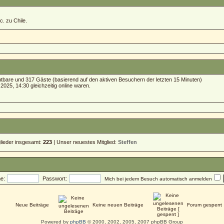
c. zu Chile.
ichtbare und 317 Gäste (basierend auf den aktiven Besuchern der letzten 15 Minuten)
025, 14:30 gleichzeitig online waren.
glieder insgesamt:
223
| Unser neuestes Mitglied:
Steffen
e:
Passwort:
Mich bei jedem Besuch automatisch anmelden
Neue Beiträge
Keine neuen Beiträge
Forum gesperrt
Powered by
phpBB
© 2000, 2002, 2005, 2007 phpBB Group