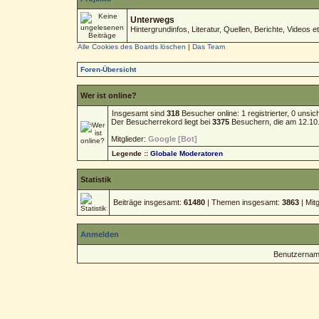
Unterwegs
Hintergrundinfos, Literatur, Quellen, Berichte, Videos et
Alle Cookies des Boards löschen
|
Das Team
Foren-Übersicht
Wer ist online?
Insgesamt sind
318
Besucher online: 1 registrierter, 0 uns
Der Besucherrekord liegt bei
3375
Besuchern, die am 12.10.2
Mitglieder:
Google [Bot]
Legende ::
Globale Moderatoren
Statistik
Beiträge insgesamt:
61480
| Themen insgesamt:
3863
| Mit
Anmelden
Benutzernam